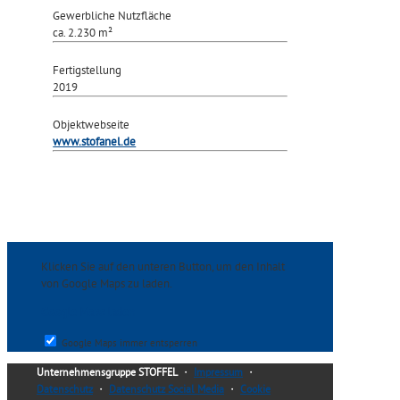
Gewerbliche Nutzfläche
ca. 2.230 m²
Fertigstellung
2019
Objektwebseite
www.stofanel.de
Klicken Sie auf den unteren Button, um den Inhalt
von Google Maps zu laden.
Google Maps laden
Google Maps immer entsperren
Unternehmensgruppe STOFFEL
・
Impressum
・
Datenschutz
・
Datenschutz Social Media
・
Cookie