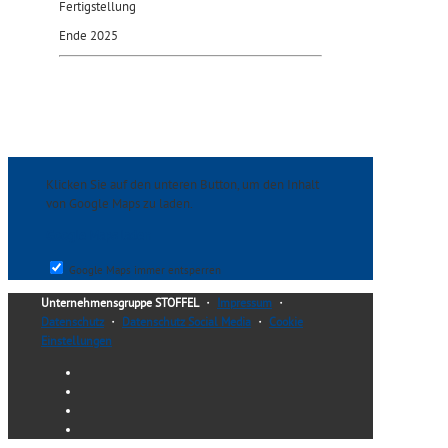
Fertigstellung
Ende 2025
Klicken Sie auf den unteren Button, um den Inhalt
von Google Maps zu laden.
Google Maps laden
Google Maps immer entsperren
Unternehmensgruppe STOFFEL
・
Impressum
・
Datenschutz
・
Datenschutz Social Media
・
Cookie
Einstellungen