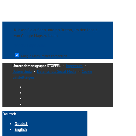
Klicken Sie auf den unteren Button, um den Inhalt
von Google Maps zu laden.
Google Maps laden
Google Maps immer entsperren
Unternehmensgruppe STOFFEL
・
Impressum
・
Datenschutz
・
Datenschutz Social Media
・
Cookie
Einstellungen
Deutsch
Deutsch
English